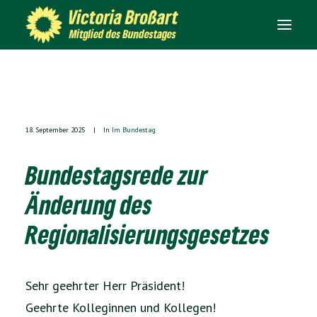
ÜBER MICH
IM BUNDESTAG
18. September 2025
|
In
Im Bundestag
IN ROSENHEIM
Bundestagsrede zur
IN DER PRESSE
Änderung des
KONTAKT
Regionalisierungsgesetzes
SEARCH
Sehr geehrter Herr Präsident!
Geehrte Kolleginnen und Kollegen!