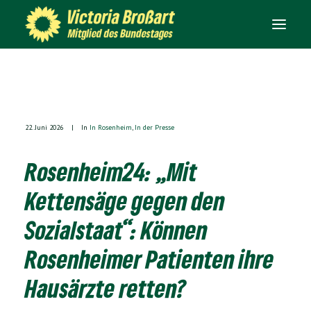
ÜBER MICH
IM BUNDESTAG
22. Juni 2026
|
In
In Rosenheim
,
In der Presse
IN ROSENHEIM
Rosenheim24: „Mit
IN DER PRESSE
Kettensäge gegen den
KONTAKT
Sozialstaat“: Können
Rosenheimer Patienten ihre
SEARCH
Hausärzte retten?